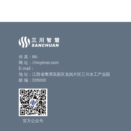
传 真：86-
网 址：//mcyimei.com
E-mail：
地 址：江西省鹰潭高新区龙岗片区三川水工产业园
邮 编：335000
官方公众号