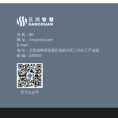
传 真：86-
网 址：//mcyimei.com
E-mail：
地 址：江西省鹰潭高新区龙岗片区三川水工产业园
邮 编：335000
官方公众号